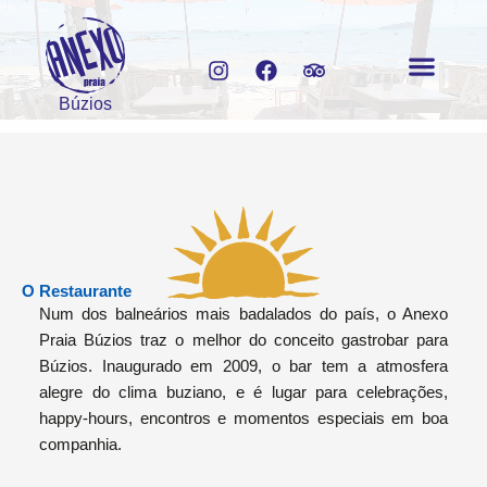
Ir
para
I
F
T
o
n
a
r
conteúdo
s
c
i
Búzios
t
e
p
O Restauran
a
b
a
g
o
d
r
o
v
a
k
i
m
s
o
r
O Restaurante
Num dos balneários mais badalados do país, o Anexo
Praia Búzios traz o melhor do conceito gastrobar para
Búzios. Inaugurado em 2009, o bar tem a atmosfera
alegre do clima buziano, e é lugar para celebrações,
happy-hours, encontros e momentos especiais em boa
companhia.